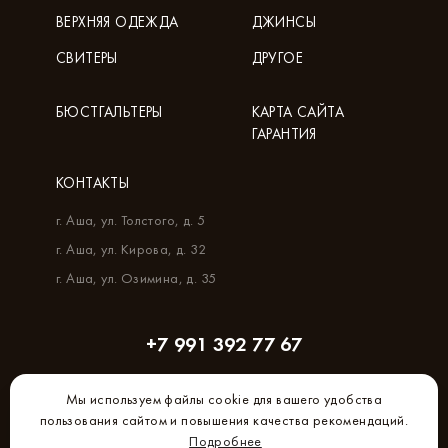
ВЕРХНЯЯ ОДЕЖДА
ДЖИНСЫ
СВИТЕРЫ
ДРУГОЕ
БЮСТГАЛЬТЕРЫ
КАРТА САЙТА
ГАРАНТИЯ
КОНТАКТЫ
г. Аша, ул. Толстого, д. 5
г. Аша, ул. Кирова, д. 32
г. Аша, ул. Озимина, д. 35
+7 991 392 77 67
Мы используем файлы cookie для вашего удобства
пользования сайтом и повышения качества рекомендаций.
Подробнее
Создание и продвижение сайта –
Brandmaker.ru